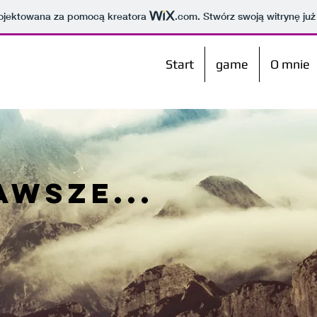
projektowana za pomocą kreatora
.com
. Stwórz swoją witrynę już
Start
game
O mnie
awsze...